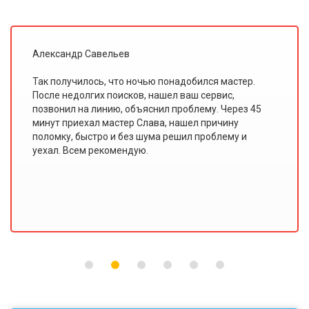
ександр Савельев
И
 получилось, что ночью понадобился мастер.
Я
ле недолгих поисков, нашел ваш сервис,
з
вонил на линию, объяснил проблему. Через 45
о
ут приехал мастер Слава, нашел причину
п
омку, быстро и без шума решил проблему и
р
ал. Всем рекомендую.