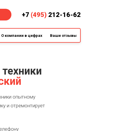
+7
(495)
212-16-62
О компании в цифрах
Ваши отзывы
 техники
ский
хники опытному
ику и отремонтирует
телефону