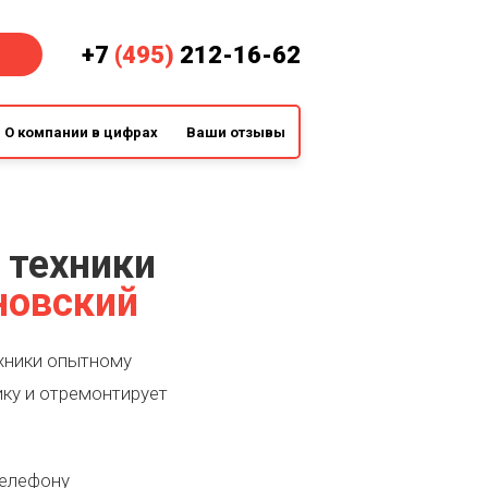
+7
(495)
212-16-62
О компании в цифрах
Ваши отзывы
 техники
новский
хники опытному
ику и отремонтирует
телефону